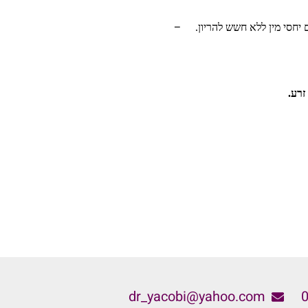
–
זרע.
dr_yacobi@yahoo.com
0