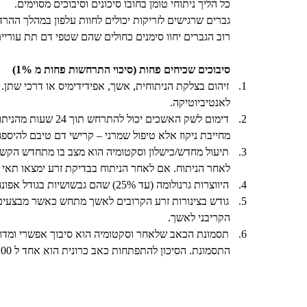
כל הליך ניתוחי טומן בחובו סיכונים וסיבוכים מסוימים.
גברים שרגישים לזריקות יכולים לחוות עלפון במהלך ההרדמה המקומית (1 ל 100). לרוב ניתן להמשיך ב
רוב הגברים יחוו סימנים כחולים שהם שטפי דם תת עוריי
סיבוכים שכיחים פחות (סיכוי התרחשות פחות מ 1%)
1.
זיהום בצלקת הניתוחית, אשך, אפידידימיס או דרכי שתן
לאנטיביוטיקה.
2.
דימום לשק האשכים
מחייבת ניקוז אלא טיפול שמרני – קרישי דם טיבם להיספג לבד תוך 4
3.
לאחר הניתוח. אם לאחר הניתוח בבדיקת זרע ימצאו תאי זרע יהיה צור
4.
היווצרות גרנולומה (עד 25%) שהם גבשושיות בגודל אפונה בקצה של אחד מצינורות הזרע. מדובר בתהליך תגובתי מקומי לתאיי זרע. לרוב מספגים תוך שנה ואינם כואבים.
5.
גודש בצינורות זרע הקרובים לאשך מתחש כאשר מבצעים ק
הקריבני לאשך.
6.
תסמונת הכאב שלאחר וסקטומיה הוא סיבוך אפשרי ומדוב
התסמונת. הסיכון להתפתחות כאב כרונית הוא אחד ל 200 איש (0.2%).