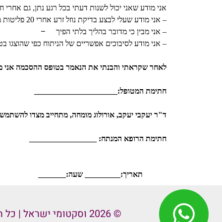
אני מודע שאני יכול לשנות דעתי בכל רגע נתן, גם אחרי
– אני מודע שעלי לבצע בדיקת נוזל זרע אחרי 20 פליטות מוגנות ולשלוח את התשובה לרופא המנתח על מנת לקבל ממנו אור ירוק לקיום יחסי מין ללא חשש להריון.
–
– אני מבין כי מדובר בהליך בלתי הפיך
– אני מודע לסיבוכים אפשריים של הניתוח כפי שהוצגו ב
לאחר שקראתי והבנתי את הנאמר בטופס ההסכמה אני מוכן 
חתימת המטופל:_____________________ תא
ד"ר יעקבי יעקב, אורולוג מומחה, מתחייב מצדו להשתמש ב
חתימת הרופא המנתח: _________________
תאריך:_________ שעה:_______
© 2026 וסקטומי ישראל | כל הזכויות שמורות