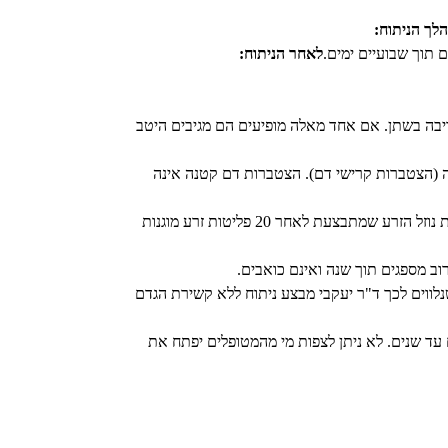
לך הניתוח:
 תוך שבועיים ימים.
לאחר הניתוח:
ריבה בשתן. אם אחד מאלה מופיעים הם מגיבים היטב
ניקוז ההמטומה (הצטברות קרישי דם). הצטברות דם קטנה אינה
תיעול מחדש/כישלון וסקטומיה הוא מצב בו מתחדש הקשר בין קצוות צינורות הזרע החתוכים והדבר מאפשר המצאות תאי זרע בבדיקת נוזל הזרע שמתבצעת לאחר 20 פליטות זרע מוגנות
לווים לכך ד"ר יעקבי מבצע ניתוח ללא קשירת הגדם
ד שנים. לא ניתן לצפות מי מהמטופלים יפתח את